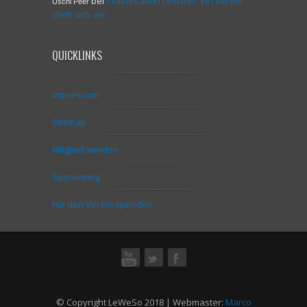
bei
Präsentation LeWeSo: Ein Verein
Uschi Peer
stellt sich vor
QUICKLINKS
Impressum
Sitemap
Mitglied werden
Sponsoring
Für den Verein spenden
ok
© Copyright LeWeSo 2018 | Webmaster:
Marco