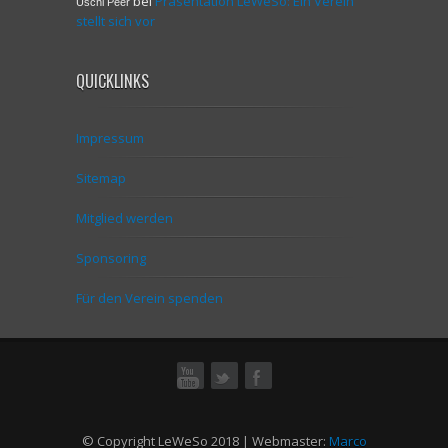
bei
Präsentation LeWeSo: Ein Verein
Uschi Peer
stellt sich vor
QUICKLINKS
Impressum
Sitemap
Mitglied werden
Sponsoring
Für den Verein spenden
ok
© Copyright LeWeSo 2018 | Webmaster:
Marco