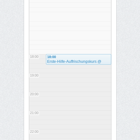
18:00
18:00
Erste-Hilfe-Auffrischungskurs
@
Kultur- und Veranstaltungszentrum
Rechelerhaus (KVZ Ladis)
19:00
20:00
21:00
22:00