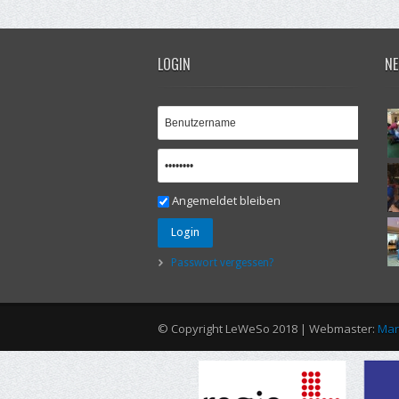
LOGIN
NE
Angemeldet bleiben
Login
Passwort vergessen?
© Copyright LeWeSo 2018 | Webmaster:
Mar