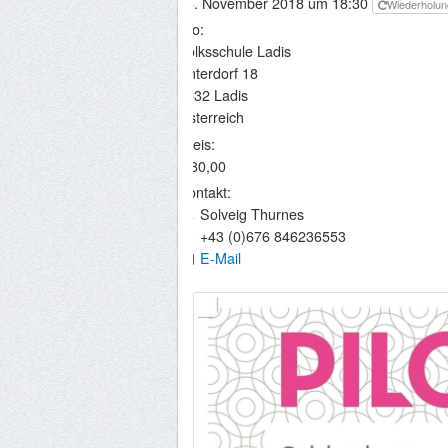
16. November 2018 um 18:30
Wiederholu
Wo:
Volksschule Ladis
Unterdorf 18
6532 Ladis
Österreich
Preis:
€ 80,00
Kontakt:
Solveig Thurnes
+43 (0)676 846236553
E-Mail