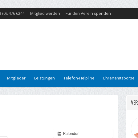
3 (0)5476 6244
Mitglied werden
Für den Verein spenden
Mitglieder
Leistungen
Telefon-Helpline
Ehrenamtsbörse
VER
Kalender