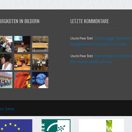
UIGKEITEN IN BILDERN
LETZTE KOMMENTARE
bei
Großzügige Spende 
Uschi Peer
Bergbahnen Serfaus-Fiss-Ladis
bei
Präsentation LeWeSo
Uschi Peer
Ein Verein stellt sich vor
co Senn
youtube
twitter
facebook