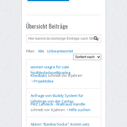
Übersicht Beiträge
Filter:
Alle
Unbeantwortet
women viagra for sale
hodldedadaseBtjcipleg
Khedtaks
schrieb vor 6 Jahren
•
Projektidee
Anfrage von Buddy System für
Lehrlinge von der Caritas
FWZ Landeck - Waltraud Handle
schrieb vor 6 Jahren
•
Hilfe suchen
Aktion "Bankla hocka": Komm setz