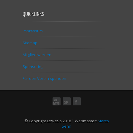
QUICKLINKS
Impressum
Sitemap
Mitglied werden
Sponsoring
Für den Verein spenden
ok
© Copyright LeWeSo 2018 | Webmaster:
Marco
Senn