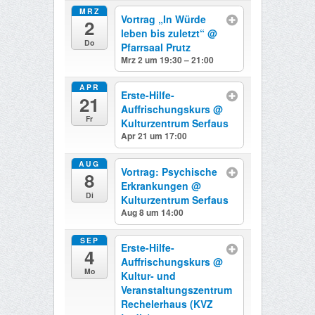
MRZ
Vortrag „In Würde
2
leben bis zuletzt“
@
Do
Pfarrsaal Prutz
Mrz 2 um 19:30 – 21:00
APR
Erste-Hilfe-
21
Auffrischungskurs
@
Fr
Kulturzentrum Serfaus
Apr 21 um 17:00
AUG
Vortrag: Psychische
8
Erkrankungen
@
Di
Kulturzentrum Serfaus
Aug 8 um 14:00
SEP
Erste-Hilfe-
4
Auffrischungskurs
@
Mo
Kultur- und
Veranstaltungszentrum
Rechelerhaus (KVZ