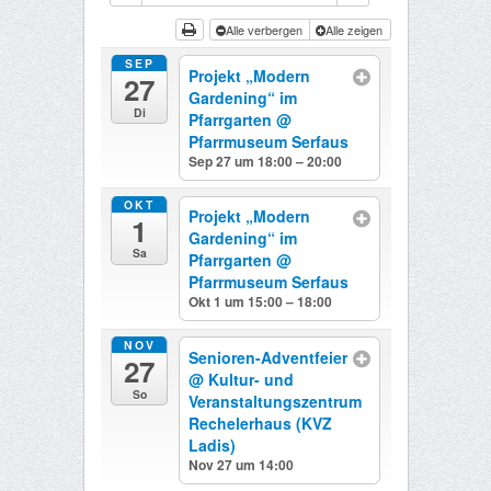
Alle verbergen
Alle zeigen
SEP
Projekt „Modern
27
Gardening“ im
Di
Pfarrgarten
@
Pfarrmuseum Serfaus
Sep 27 um 18:00 – 20:00
OKT
Projekt „Modern
1
Gardening“ im
Sa
Pfarrgarten
@
Pfarrmuseum Serfaus
Okt 1 um 15:00 – 18:00
NOV
Senioren-Adventfeier
27
@ Kultur- und
So
Veranstaltungszentrum
Rechelerhaus (KVZ
Ladis)
Nov 27 um 14:00